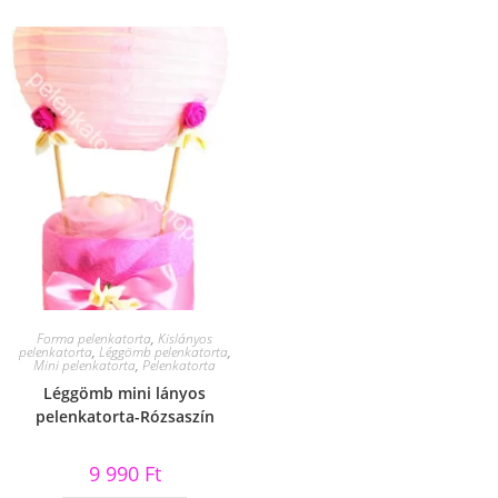
Forma pelenkatorta
,
Kislányos
pelenkatorta
,
Léggömb pelenkatorta
,
Mini pelenkatorta
,
Pelenkatorta
Léggömb mini lányos
pelenkatorta-Rózsaszín
9 990
Ft