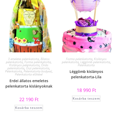
3 emeletes pelenkatorta
,
Állatos
Forma pelenkatorta
,
Kislányos
pelenkatorta
,
Forma pelenkatorta
,
pelenkatorta
,
Léggömb pelenkatorta
,
Kislányos pelenkatorta
,
Óriás
Pelenkatorta
pelenkatorta
,
Őszi pelenkatorta
,
Pelenkatorta
,
Pelenkatorta bodyval
,
Léggömb kislányos
Pelenkatorta előkével
pelenkatorta-Lila
Erdei állatos emeletes
pelenkatorta kislányoknak
18 990
Ft
22 190
Ft
Kosárba teszem
Kosárba teszem