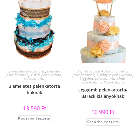
3 emeletes pelenkatorta
,
Emeletes
3 emeletes pelenkatorta
,
Emeletes
pelenkatorták
,
Kisfiús pelenkatorta
,
pelenkatorták
,
Kislányos pelenkatorta
,
Pelenkatorta
Léggömb pelenkatorta
,
Óriás
pelenkatorta
,
Pelenkatorta
3 emeletes pelenkatorta
Léggömb pelenkatorta-
fiúknak
Barack kislányoknak
13 590
Ft
16 990
Ft
Kosárba teszem
Kosárba teszem