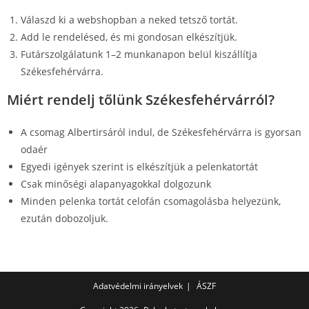
Válaszd ki a webshopban a neked tetsző tortát.
Add le rendelésed, és mi gondosan elkészítjük.
Futárszolgálatunk 1–2 munkanapon belül kiszállítja
Székesfehérvárra.
Miért rendelj tőlünk Székesfehérvárról?
A csomag Albertirsáról indul, de Székesfehérvárra is gyorsan
odaér
Egyedi igények szerint is elkészítjük a pelenkatortát
Csak minőségi alapanyagokkal dolgozunk
Minden pelenka tortát celofán csomagolásba helyezünk,
ezután dobozoljuk.
Adatvédelmi irányelvek
ÁSZF