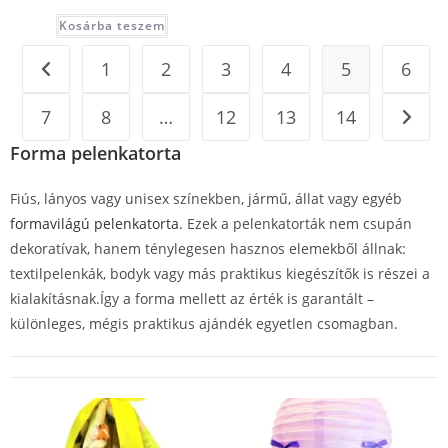
Kosárba teszem
1
2
3
4
5
6
7
8
…
12
13
14
Forma pelenkatorta
Fiús, lányos vagy unisex színekben, jármű, állat vagy egyéb
formavilágú pelenkatorta.
Ezek a pelenkatorták nem csupán
dekoratívak, hanem ténylegesen hasznos elemekből állnak:
textilpelenkák, bodyk vagy más praktikus kiegészítők is részei a
kialakításnak.Így a forma mellett az érték is garantált –
különleges, mégis praktikus ajándék egyetlen csomagban.