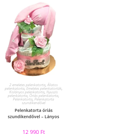
2 emeletes pelenkatorta
,
Állatos
pelenkatorta
,
Emeletes pelenkatorták
,
Kislányos pelenkatorta
,
Nyuszis
pelenkatorta
,
Óriás pelenkatorta
,
Pelenkatorta
,
Pelenkatorta
szundikendővel
Pelenkatorta óriás
szundikendővel – Lányos
12 990
Ft