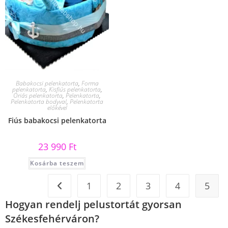
Babakocsi pelenkatorta
,
Forma
pelenkatorta
,
Kisfiús pelenkatorta
,
Óriás pelenkatorta
,
Pelenkatorta
,
Pelenkatorta bodyval
,
Pelenkatorta
előkével
Fiús babakocsi pelenkatorta
23 990
Ft
Kosárba teszem
1
2
3
4
5
Hogyan rendelj pelustortát gyorsan
Székesfehérváron?