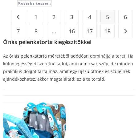
Kosárba teszem
1
2
3
4
5
6
7
8
…
16
17
18
Óriás pelenkatorta kiegészítőkkel
Az
óriás pelenkatorta
méretéből adódóan dominálja a teret! Ha
különlegességet szeretnél adni, ami nem csak szép, de minden
praktikus dolgot tartalmaz, amit egy újszülöttnek és szüleinek
ajándékozhatsz, akkor megtaláltad: ez a te tortád.