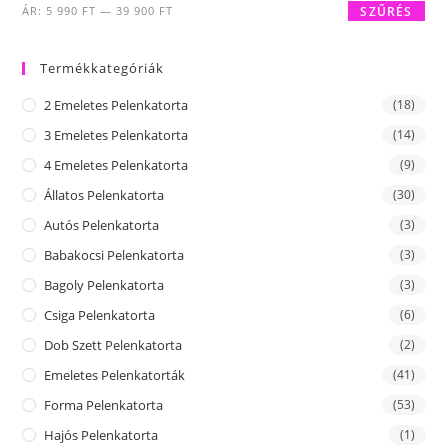
Min
Max
ÁR:
5 990 FT
—
39 900 FT
SZŰRÉS
ár
ár
Termékkategóriák
2 Emeletes Pelenkatorta
(18)
3 Emeletes Pelenkatorta
(14)
4 Emeletes Pelenkatorta
(9)
Állatos Pelenkatorta
(30)
Autós Pelenkatorta
(3)
Babakocsi Pelenkatorta
(3)
Bagoly Pelenkatorta
(3)
Csiga Pelenkatorta
(6)
Dob Szett Pelenkatorta
(2)
Emeletes Pelenkatorták
(41)
Forma Pelenkatorta
(53)
Hajós Pelenkatorta
(1)