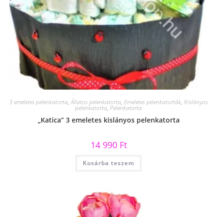
3 emeletes pelenkatorta
,
Állatos pelenkatorta
,
Emeletes pelenkatorták
,
Kislányos
pelenkatorta
,
Pelenkatorta
„Katica” 3 emeletes kislányos pelenkatorta
14 990
Ft
Kosárba teszem