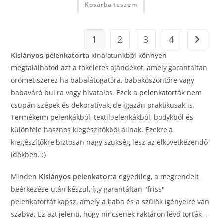
Kosárba teszem
1
2
3
4
Kislányos pelenkatorta
kínálatunkból könnyen
megtalálhatod azt a tökéletes ajándékot, amely garantáltan
örömet szerez ha babalátogatóra, babaköszöntőre vagy
babaváró bulira vagy hivatalos. Ezek a
pelenkatorták
nem
csupán szépek és dekoratívak, de igazán praktikusak is.
Termékeim pelenkákból, textilpelenkákból, bodykból és
különféle hasznos kiegészítőkből állnak. Ezekre a
kiegészítőkre biztosan nagy szükség lesz az elkövetkezendő
időkben. :)
Minden
Kislányos pelenkatorta
egyedileg, a megrendelt
beérkezése után készül, így garantáltan "friss"
pelenkatortát kapsz, amely a baba és a szülők igényeire van
szabva. Ez azt jelenti, hogy nincsenek raktáron lévő torták –