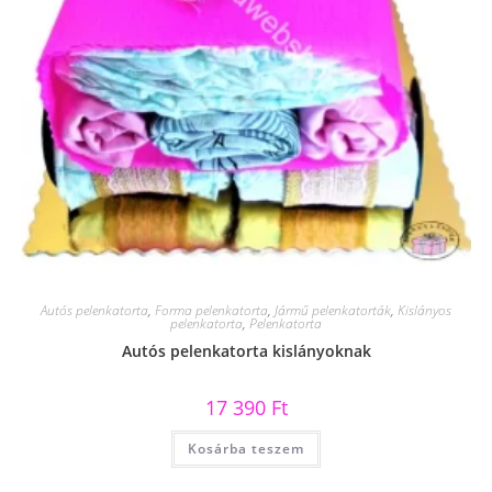
Autós pelenkatorta
,
Forma pelenkatorta
,
Jármű pelenkatorták
,
Kislányos
pelenkatorta
,
Pelenkatorta
Autós pelenkatorta kislányoknak
17 390
Ft
Kosárba teszem