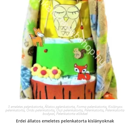
3 emeletes pelenkatorta
,
Állatos pelenkatorta
,
Forma pelenkatorta
,
Kislányos
pelenkatorta
,
Óriás pelenkatorta
,
Őszi pelenkatorta
,
Pelenkatorta
,
Pelenkatorta
bodyval
,
Pelenkatorta előkével
Erdei állatos emeletes pelenkatorta kislányoknak