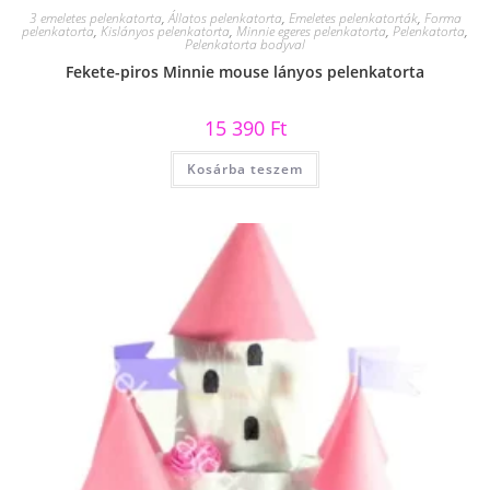
3 emeletes pelenkatorta
,
Állatos pelenkatorta
,
Emeletes pelenkatorták
,
Forma
pelenkatorta
,
Kislányos pelenkatorta
,
Minnie egeres pelenkatorta
,
Pelenkatorta
,
Pelenkatorta bodyval
Fekete-piros Minnie mouse lányos pelenkatorta
15 390
Ft
Kosárba teszem