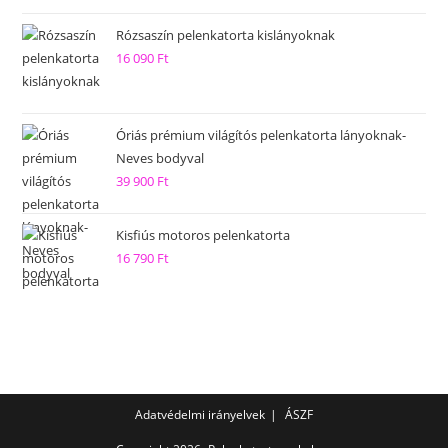
Rózsaszín pelenkatorta kislányoknak
16 090
Ft
Óriás prémium világítós pelenkatorta lányoknak-
Neves bodyval
39 900
Ft
Kisfiús motoros pelenkatorta
16 790
Ft
Adatvédelmi irányelvek
ÁSZF