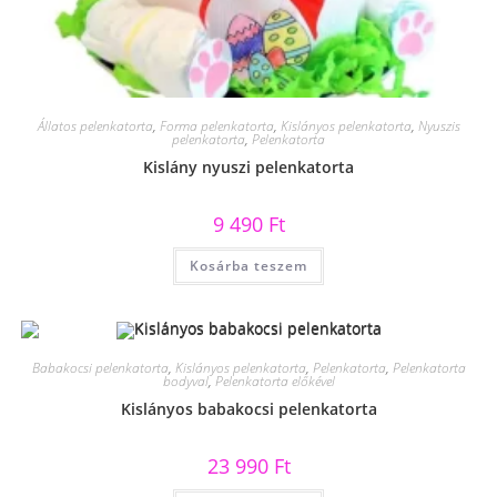
Állatos pelenkatorta
,
Forma pelenkatorta
,
Kislányos pelenkatorta
,
Nyuszis
pelenkatorta
,
Pelenkatorta
Kislány nyuszi pelenkatorta
9 490
Ft
Kosárba teszem
Babakocsi pelenkatorta
,
Kislányos pelenkatorta
,
Pelenkatorta
,
Pelenkatorta
bodyval
,
Pelenkatorta előkével
Kislányos babakocsi pelenkatorta
23 990
Ft