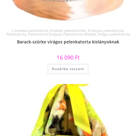
2 emeletes pelenkatorta
,
Emeletes pelenkatorták
,
Kislányos pelenkatorta
,
Pelenkatorta
,
Pelenkatorta bodyval
,
Pelenkatorta előkével
,
Virágos pelenkatorta
Barack-szürke virágos pelenkatorta kislányoknak
16 090
Ft
Kosárba teszem