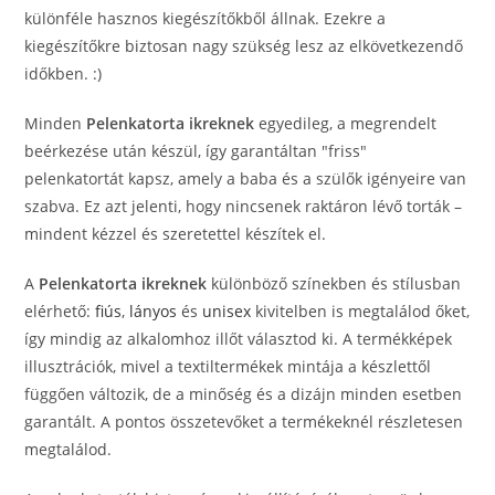
különféle hasznos kiegészítőkből állnak. Ezekre a
kiegészítőkre biztosan nagy szükség lesz az elkövetkezendő
időkben. :)
Minden
Pelenkatorta ikreknek
egyedileg, a megrendelt
beérkezése után készül, így garantáltan "friss"
pelenkatortát kapsz, amely a baba és a szülők igényeire van
szabva. Ez azt jelenti, hogy nincsenek raktáron lévő torták –
mindent kézzel és szeretettel készítek el.
A
Pelenkatorta ikreknek
különböző színekben és stílusban
elérhető:
fiús
,
lányos
és
unisex
kivitelben is megtalálod őket,
így mindig az alkalomhoz illőt választod ki. A termékképek
illusztrációk, mivel a textiltermékek mintája a készlettől
függően változik, de a minőség és a dizájn minden esetben
garantált. A pontos összetevőket a termékeknél részletesen
megtalálod.