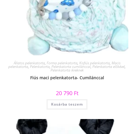
Állatos pelenkatorta
,
Forma pelenkatorta
,
Kisfiús pelenkatorta
,
Macis
pelenkatorta
,
Pelenkatorta
,
Pelenkatorta cumilánccal
,
Pelenkatorta előkével
,
Pelenkatorta ikreknek
Fiús maci pelenkatorta- Cumilánccal
20 790
Ft
Kosárba teszem