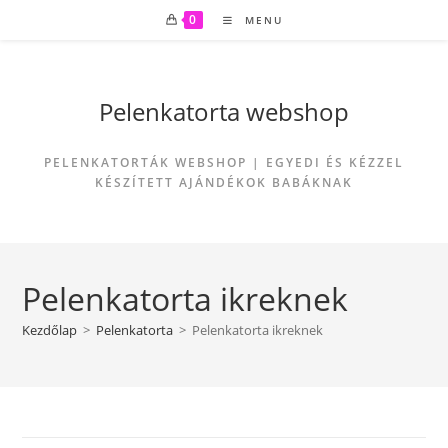
Skip
0
MENU
to
content
Pelenkatorta webshop
PELENKATORTÁK WEBSHOP | EGYEDI ÉS KÉZZEL
KÉSZÍTETT AJÁNDÉKOK BABÁKNAK
Pelenkatorta ikreknek
Kezdőlap
>
Pelenkatorta
>
Pelenkatorta ikreknek