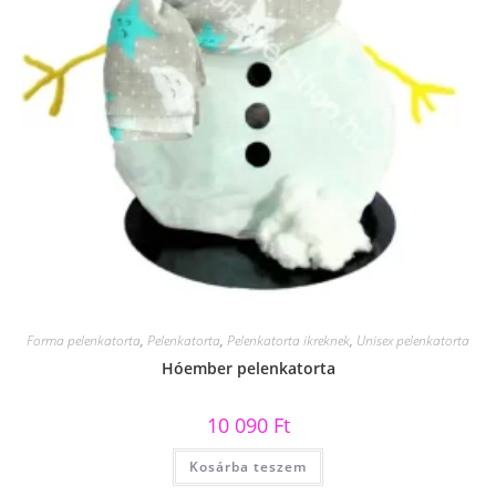
Forma pelenkatorta
,
Pelenkatorta
,
Pelenkatorta ikreknek
,
Unisex pelenkatorta
Hóember pelenkatorta
10 090
Ft
Kosárba teszem