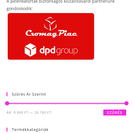
A pelenkatorták biztonságos kiszállításáról partnerünk
gondoskodik:
Szűrés Ár Szerint
Min
Max
ÁR:
8 890 FT
—
20 790 FT
SZŰRÉS
ár
ár
Termékkategóriák