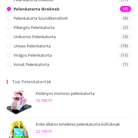
Pelenkatorta Ikreknek
(4)
Pelenkatorta Szundikendővel
(6)
Pillangós Pelenkatorta
(2)
Unikornis Pelenkatorta
(3)
Unisex Pelenkatorta
(18)
Virágos Pelenkatorta
(12)
Vonat Pelenkatorta
(1)
Top Pelenkatorták
Kislányos motoros pelenkatorta
16 790
Ft
Erdei állatos emeletes pelenkatorta kisfiúknak
22 190
Ft