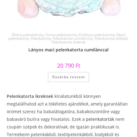
Állatos pelenkatorta
,
Forma pelenkatorta
,
Kislányos pelenkatorta
,
Macis
pelenkatorta
,
Pelenkatorta
,
Pelenkatorta cumilánccal
,
Pelenkatorta előkével
,
Pelenkatorta ikreknek
Lányos maci pelenkatorta cumilánccal
20 790
Ft
Kosárba teszem
Pelenkatorta ikreknek
kínálatunkból könnyen
megtalálhatod azt a tökéletes ajándékot, amely garantáltan
örömet szerez ha babalátogatóra, babaköszöntőre vagy
babaváró bulira vagy hivatalos. Ezek a
pelenkatorták
nem
csupán szépek és dekoratívak, de igazán praktikusak is.
Termékeim pelenkákból, textilpelenkákból, bodykból és