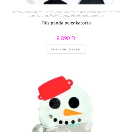
Állatos pelenkatorta
,
Forma pelenkatorta
,
Kisfiús pelenkatorta
,
Pandás
pelenkatorta
,
Pelenkatorta
,
Pelenkatorta ikreknek
Fiús panda pelenkatorta
8 890
Ft
Kosárba teszem