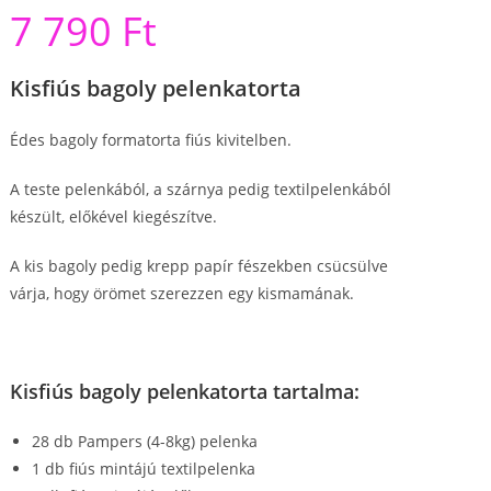
7 790
Ft
Kisfiús bagoly pelenkatorta
Édes bagoly formatorta fiús kivitelben.
A teste pelenkából, a szárnya pedig textilpelenkából
készült, előkével kiegészítve.
A kis bagoly pedig krepp papír fészekben csücsülve
várja, hogy örömet szerezzen egy kismamának.
Kisfiús bagoly pelenkatorta tartalma:
28 db Pampers (4-8kg) pelenka
1 db fiús mintájú textilpelenka