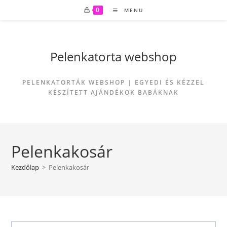
Skip
0
MENU
to
content
Pelenkatorta webshop
PELENKATORTÁK WEBSHOP | EGYEDI ÉS KÉZZEL
KÉSZÍTETT AJÁNDÉKOK BABÁKNAK
Pelenkakosár
Kezdőlap
>
Pelenkakosár