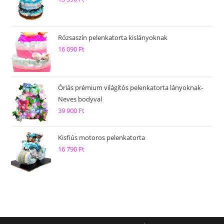
Rózsaszín pelenkatorta kislányoknak
16 090
Ft
Óriás prémium világítós pelenkatorta lányoknak-
Neves bodyval
39 900
Ft
Kisfiús motoros pelenkatorta
16 790
Ft