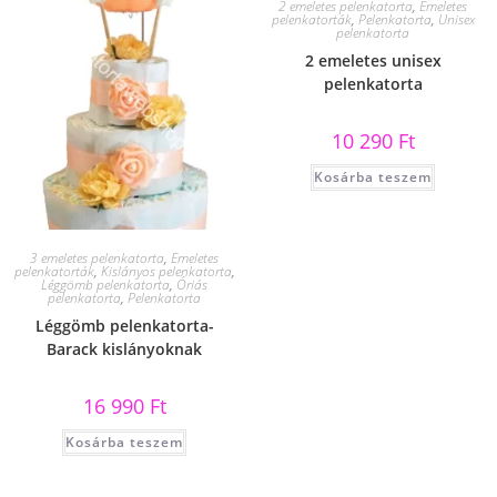
2 emeletes pelenkatorta
,
Emeletes
pelenkatorták
,
Pelenkatorta
,
Unisex
pelenkatorta
2 emeletes unisex
pelenkatorta
10 290
Ft
Kosárba teszem
3 emeletes pelenkatorta
,
Emeletes
pelenkatorták
,
Kislányos pelenkatorta
,
Léggömb pelenkatorta
,
Óriás
pelenkatorta
,
Pelenkatorta
Léggömb pelenkatorta-
Barack kislányoknak
16 990
Ft
Kosárba teszem