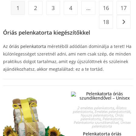
1
2
3
4
…
16
17
18
Óriás pelenkatorta kiegészítőkkel
Az
óriás pelenkatorta
méretéből adódóan dominálja a teret! Ha
különlegességet szeretnél adni, ami nem csak szép, de minden
praktikus dolgot tartalmaz, amit egy újszülöttnek és szüleinek
ajándékozhatsz, akkor megtaláltad: ez a te tortád.
2 emeletes pelenkatorta
,
Állatos
pelenkatorta
,
Emeletes pelenkatorták
,
Nyuszis pelenkatorta
,
Óriás
pelenkatorta
,
Pelenkatorta
,
Pelenkatorta szundikendővel
,
Unisex
pelenkatorta
Pelenkatorta óriás