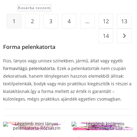
Kosárba teszem
1
2
3
4
…
12
13
14
Forma pelenkatorta
Fiús, lányos vagy unisex színekben, jármű, állat vagy egyéb
formavilágú pelenkatorta.
Ezek a pelenkatorták nem csupán
dekoratívak, hanem ténylegesen hasznos elemekből állnak:
textilpelenkák, bodyk vagy más praktikus kiegészítők is részei a
kialakításnak.Így a forma mellett az érték is garantált –
különleges, mégis praktikus ajándék egyetlen csomagban.