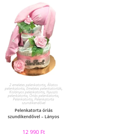
2 emeletes pelenkatorta
,
Állatos
pelenkatorta
,
Emeletes pelenkatorták
,
Kislányos pelenkatorta
,
Nyuszis
pelenkatorta
,
Óriás pelenkatorta
,
Pelenkatorta
,
Pelenkatorta
szundikendővel
Pelenkatorta óriás
szundikendővel – Lányos
12 990
Ft