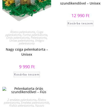
szundikendővel – Unisex
12 990
Ft
Kosárba teszem
Állatos pelenkatorta
,
Csiga
pelenkatorta
,
Forma pelenkatorta
,
Óriás pelenkatorta
,
Pelenkatorta
,
Unisex pelenkatorta
,
Virágos
pelenkatorta
Nagy csiga pelenkatorta –
Unisex
9 990
Ft
Kosárba teszem
2 emeletes pelenkatorta
,
Állatos
pelenkatorta
,
Emeletes pelenkatorták
,
Kisfiús pelenkatorta
,
Nyuszis