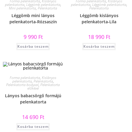
Forma pelenkatorta
,
Kislányos
Forma pelenkatorta
,
Kislányos
pelenkatorta
,
Léggömb pelenkatorta
,
pelenkatorta
,
Léggömb pelenkatorta
,
Mini pelenkatorta
,
Pelenkatorta
Pelenkatorta
Léggömb mini lányos
Léggömb kislányos
pelenkatorta-Rózsaszín
pelenkatorta-Lila
9 990
Ft
18 990
Ft
Kosárba teszem
Kosárba teszem
Forma pelenkatorta
,
Kislányos
pelenkatorta
,
Pelenkatorta
,
Pelenkatorta bodyval
,
Pelenkatorta
előkével
Lányos babacsörgő formájú
pelenkatorta
14 690
Ft
Kosárba teszem