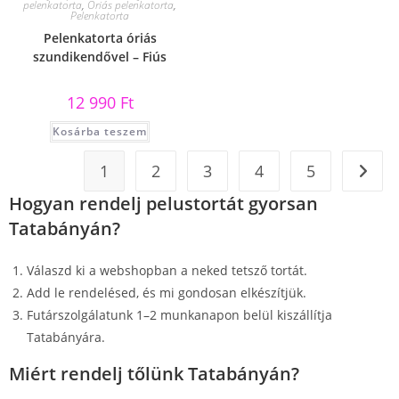
pelenkatorta
,
Óriás pelenkatorta
,
Pelenkatorta
Pelenkatorta óriás
szundikendővel – Fiús
12 990
Ft
Kosárba teszem
1
2
3
4
5
Hogyan rendelj pelustortát gyorsan
Tatabányán?
Válaszd ki a webshopban a neked tetsző tortát.
Add le rendelésed, és mi gondosan elkészítjük.
Futárszolgálatunk 1–2 munkanapon belül kiszállítja
Tatabányára.
Miért rendelj tőlünk Tatabányán?