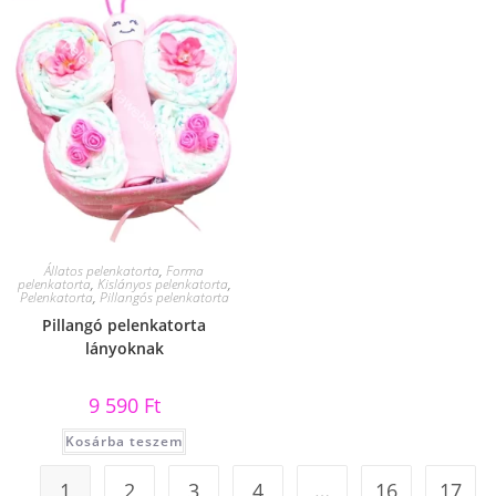
Állatos pelenkatorta
,
Forma
pelenkatorta
,
Kislányos pelenkatorta
,
Pelenkatorta
,
Pillangós pelenkatorta
Pillangó pelenkatorta
lányoknak
9 590
Ft
Kosárba teszem
1
2
3
4
…
16
17