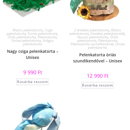
Állatos pelenkatorta
,
Csiga
2 emeletes pelenkatorta
,
Állatos
pelenkatorta
,
Forma pelenkatorta
,
pelenkatorta
,
Emeletes pelenkatorták
,
Óriás pelenkatorta
,
Pelenkatorta
,
Nyuszis pelenkatorta
,
Óriás
Unisex pelenkatorta
,
Virágos
pelenkatorta
,
Pelenkatorta
,
pelenkatorta
Pelenkatorta szundikendővel
,
Unisex
pelenkatorta
Nagy csiga pelenkatorta –
Pelenkatorta óriás
Unisex
szundikendővel – Unisex
9 990
Ft
12 990
Ft
Kosárba teszem
Kosárba teszem