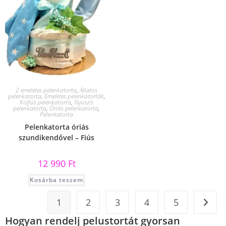
2 emeletes pelenkatorta
,
Állatos
pelenkatorta
,
Emeletes pelenkatorták
,
Kisfiús pelenkatorta
,
Nyuszis
pelenkatorta
,
Óriás pelenkatorta
,
Pelenkatorta
Pelenkatorta óriás
szundikendővel – Fiús
12 990
Ft
Kosárba teszem
1
2
3
4
5
Hogyan rendelj pelustortát gyorsan