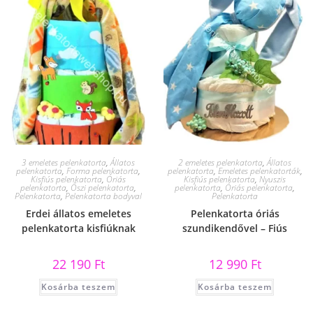
3 emeletes pelenkatorta
,
Állatos
2 emeletes pelenkatorta
,
Állatos
pelenkatorta
,
Forma pelenkatorta
,
pelenkatorta
,
Emeletes pelenkatorták
,
Kisfiús pelenkatorta
,
Óriás
Kisfiús pelenkatorta
,
Nyuszis
pelenkatorta
,
Őszi pelenkatorta
,
pelenkatorta
,
Óriás pelenkatorta
,
Pelenkatorta
,
Pelenkatorta bodyval
Pelenkatorta
Erdei állatos emeletes
Pelenkatorta óriás
pelenkatorta kisfiúknak
szundikendővel – Fiús
22 190
Ft
12 990
Ft
Kosárba teszem
Kosárba teszem