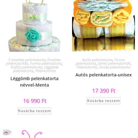
3 emeletes pelenkatorta
,
Emeletes
Autós pelenkatorta
,
Forma
pelenkatorták
,
Forma pelenkatorta
,
pelenkatorta
,
Jármű pelenkatorták
,
Kisfiús pelenkatorta
,
Léggömb
Pelenkatorta
,
Unisex pelenkatorta
pelenkatorta
,
Pelenkatorta
Autós pelenkatorta-unisex
Léggömb pelenkatorta
névvel-Menta
17 390
Ft
16 990
Ft
Kosárba teszem
Kosárba teszem