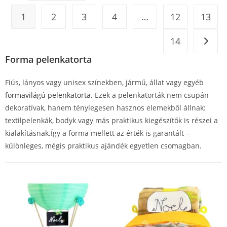
1
2
3
4
…
12
13
14
Forma pelenkatorta
Fiús, lányos vagy unisex színekben, jármű, állat vagy egyéb
formavilágú pelenkatorta.
Ezek a pelenkatorták nem csupán
dekoratívak, hanem ténylegesen hasznos elemekből állnak:
textilpelenkák, bodyk vagy más praktikus kiegészítők is részei a
kialakításnak.Így a forma mellett az érték is garantált –
különleges, mégis praktikus ajándék egyetlen csomagban.