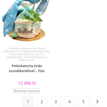
2 emeletes pelenkatorta
,
Állatos
pelenkatorta
,
Emeletes pelenkatorták
,
Kisfiús pelenkatorta
,
Nyuszis
pelenkatorta
,
Óriás pelenkatorta
,
Pelenkatorta
Pelenkatorta óriás
szundikendővel – Fiús
12 990
Ft
Kosárba teszem
1
2
3
4
5