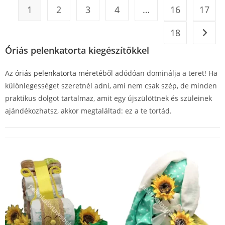
1
2
3
4
…
16
17
18
Óriás pelenkatorta kiegészítőkkel
Az
óriás pelenkatorta
méretéből adódóan dominálja a teret! Ha
különlegességet szeretnél adni, ami nem csak szép, de minden
praktikus dolgot tartalmaz, amit egy újszülöttnek és szüleinek
ajándékozhatsz, akkor megtaláltad: ez a te tortád.