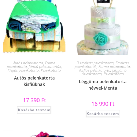
Autós pelenkatorta
,
Forma
3 emeletes pelenkatorta
,
Emeletes
pelenkatorta
,
Jármű pelenkatorták
,
pelenkatorták
,
Forma pelenkatorta
,
Kisfiús pelenkatorta
,
Pelenkatorta
Kisfiús pelenkatorta
,
Léggömb
pelenkatorta
,
Pelenkatorta
Autós pelenkatorta
Léggömb pelenkatorta
kisfiúknak
névvel-Menta
17 390
Ft
16 990
Ft
Kosárba teszem
Kosárba teszem