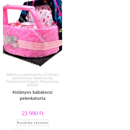
Babakocsi pelenkatorta
,
Kislányos
pelenkatorta
,
Pelenkatorta
,
Pelenkatorta bodyval
,
Pelenkatorta
előkével
Kislányos babakocsi
pelenkatorta
23 990
Ft
Kosárba teszem