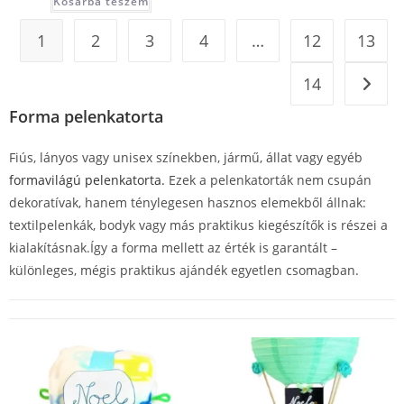
Kosárba teszem
1
2
3
4
…
12
13
14
Forma pelenkatorta
Fiús, lányos vagy unisex színekben, jármű, állat vagy egyéb
formavilágú pelenkatorta.
Ezek a pelenkatorták nem csupán
dekoratívak, hanem ténylegesen hasznos elemekből állnak:
textilpelenkák, bodyk vagy más praktikus kiegészítők is részei a
kialakításnak.Így a forma mellett az érték is garantált –
különleges, mégis praktikus ajándék egyetlen csomagban.