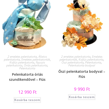
2 emeletes pelenkatorta
,
Állatos
2 emeletes pelenkatorta
,
Emeletes
pelenkatorta
,
Emeletes pelenkatorták
,
pelenkatorták
,
Kisfiús pelenkatorta
,
Kisfiús pelenkatorta
,
Nyuszis
Őszi pelenkatorta
,
Pelenkatorta
,
pelenkatorta
,
Óriás pelenkatorta
,
Pelenkatorta bodyval
Pelenkatorta
Őszi pelenkatorta bodyval –
Pelenkatorta óriás
Fiús
szundikendővel – Fiús
9 990
Ft
12 990
Ft
Kosárba teszem
Kosárba teszem