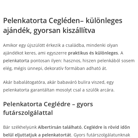
Pelenkatorta Cegléden– különleges
ajándék, gyorsan kiszállítva
Amikor egy újszülött érkezik a családba, mindenki olyan
ajándékot keres, ami egyszerre
praktikus és különleges
. A
pelenkatorta
pontosan ilyen: hasznos, hiszen pelenkából sosem
elég, mégis ünnepi, dekoratív formában adható át.
Akár babalátogatóra, akár babaváró bulira viszed, egy
pelenkatorta garantáltan mosolyt csal a szülők arcára.
Pelenkatorta Ceglédre – gyors
futárszolgálattal
Bár székhelyünk
Albertirsán található
,
Ceglédre is rövid időn
belül eljuttatjuk a pelenkatortát
. Gyors futárszolgálatunknak