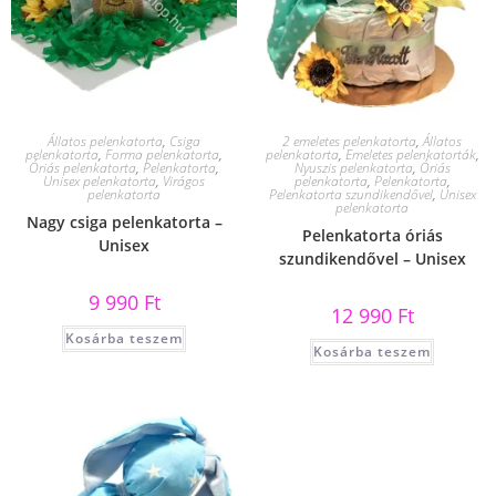
Állatos pelenkatorta
,
Csiga
2 emeletes pelenkatorta
,
Állatos
pelenkatorta
,
Forma pelenkatorta
,
pelenkatorta
,
Emeletes pelenkatorták
,
Óriás pelenkatorta
,
Pelenkatorta
,
Nyuszis pelenkatorta
,
Óriás
Unisex pelenkatorta
,
Virágos
pelenkatorta
,
Pelenkatorta
,
pelenkatorta
Pelenkatorta szundikendővel
,
Unisex
pelenkatorta
Nagy csiga pelenkatorta –
Pelenkatorta óriás
Unisex
szundikendővel – Unisex
9 990
Ft
12 990
Ft
Kosárba teszem
Kosárba teszem