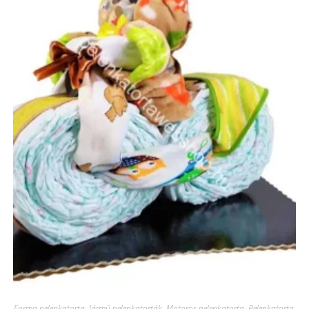
Forma pelenkatorta
,
Jármű pelenkatorták
,
Motoros pelenkatorta
,
Pelenkatorta
,