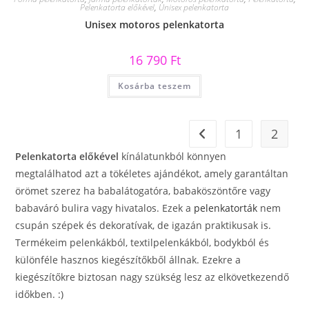
Pelenkatorta előkével
,
Unisex pelenkatorta
Unisex motoros pelenkatorta
16 790
Ft
Kosárba teszem
1
2
Pelenkatorta előkével
kínálatunkból könnyen
megtalálhatod azt a tökéletes ajándékot, amely garantáltan
örömet szerez ha babalátogatóra, babaköszöntőre vagy
babaváró bulira vagy hivatalos. Ezek a
pelenkatorták
nem
csupán szépek és dekoratívak, de igazán praktikusak is.
Termékeim pelenkákból, textilpelenkákból, bodykból és
különféle hasznos kiegészítőkből állnak. Ezekre a
kiegészítőkre biztosan nagy szükség lesz az elkövetkezendő
időkben. :)