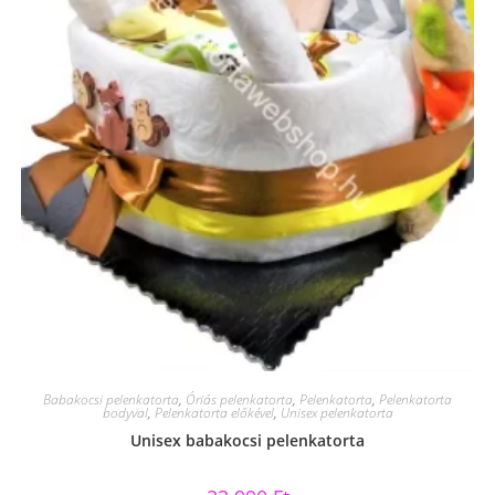
Babakocsi pelenkatorta
,
Óriás pelenkatorta
,
Pelenkatorta
,
Pelenkatorta
bodyval
,
Pelenkatorta előkével
,
Unisex pelenkatorta
Unisex babakocsi pelenkatorta