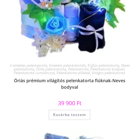
3 emeletes pelenkatorta
,
Emeletes pelenkatorták
,
Kisfiús pelenkatorta
,
Neves
pelenkatorta
,
Óriás pelenkatorta
,
Pelenkatorta
,
Pelenkatorta bodyval
,
Pelenkatorta cumilánccal
,
Pelenkatorta előkével
,
Virágos pelenkatorta
Óriás prémium világítós pelenkatorta fiúknak-Neves
bodyval
39 900
Ft
Kosárba teszem