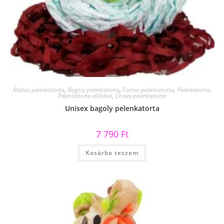
Állatos pelenkatorta
,
Bagoly pelenkatorta
,
Forma pelenkatorta
,
Pelenkatorta
,
Pelenkatorta előkével
,
Unisex pelenkatorta
Unisex bagoly pelenkatorta
7 790
Ft
Kosárba teszem