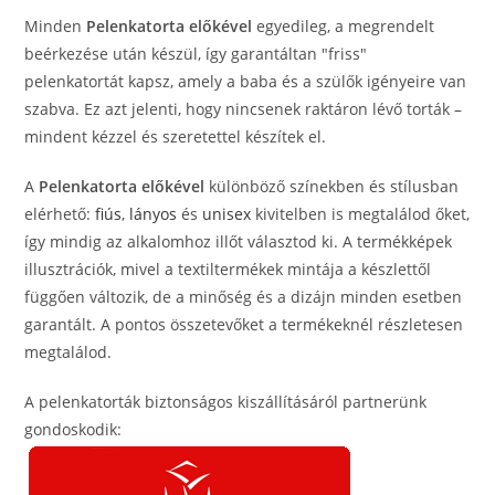
Minden
Pelenkatorta előkével
egyedileg, a megrendelt
beérkezése után készül, így garantáltan "friss"
pelenkatortát kapsz, amely a baba és a szülők igényeire van
szabva. Ez azt jelenti, hogy nincsenek raktáron lévő torták –
mindent kézzel és szeretettel készítek el.
A
Pelenkatorta előkével
különböző színekben és stílusban
elérhető:
fiús
,
lányos
és
unisex
kivitelben is megtalálod őket,
így mindig az alkalomhoz illőt választod ki. A termékképek
illusztrációk, mivel a textiltermékek mintája a készlettől
függően változik, de a minőség és a dizájn minden esetben
garantált. A pontos összetevőket a termékeknél részletesen
megtalálod.
A pelenkatorták biztonságos kiszállításáról partnerünk
gondoskodik: