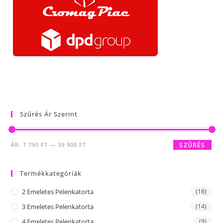
Szűrés Ár Szerint
Min
Max
ÁR:
7 790 FT
—
39 900 FT
SZŰRÉS
ár
ár
Termékkategóriák
2 Emeletes Pelenkatorta
(18)
3 Emeletes Pelenkatorta
(14)
4 Emeletes Pelenkatorta
(9)