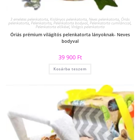
3 emeletes pelenkatorta
,
Kislányos pelenkatorta
,
Neves pelenkatorta
,
Óriás
pelenkatorta
,
Pelenkatorta
,
Pelenkatorta bodyval
,
Pelenkatorta cumilánccal
,
Pelenkatorta előkével
,
Virágos pelenkatorta
Óriás prémium világítós pelenkatorta lányoknak- Neves
bodyval
39 900
Ft
Kosárba teszem