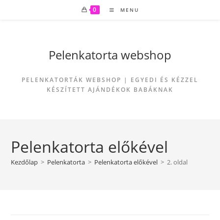
Skip
0
MENU
to
content
Pelenkatorta webshop
PELENKATORTÁK WEBSHOP | EGYEDI ÉS KÉZZEL
KÉSZÍTETT AJÁNDÉKOK BABÁKNAK
Pelenkatorta előkével
Kezdőlap
>
Pelenkatorta
>
Pelenkatorta előkével
>
2. oldal