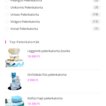
Pillangós Pelenkatorta
(2)
Unikornis Pelenkatorta
(3)
Unisex Pelenkatorta
(18)
Virágos Pelenkatorta
(12)
Vonat Pelenkatorta
(1)
Top Pelenkatorták
Léggömb pelenkatorta-Szürke
18 990
Ft
Orchideás fiús pelenkatorta
9 990
Ft
Kisfiús hajó pelenkatorta
18 390
Ft